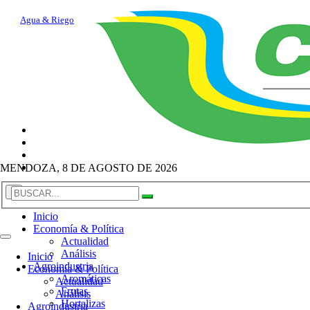
Vitivinicultura
Investigación
Agua & Riego
MENDOZA, 8 DE AGOSTO DE 2026
×
Inicio
Economía & Política
Actualidad
Análisis
Inicio
Agroindustria
Economía & Política
Aromáticas
Actualidad
Frutas
Análisis
Hortalizas
Agroindustria