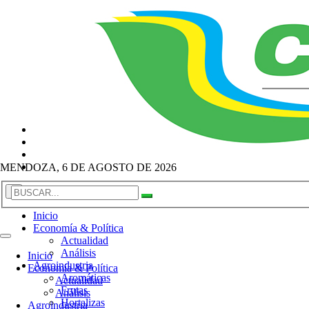
MENDOZA, 6 DE AGOSTO DE 2026
×
Inicio
Economía & Política
Actualidad
Análisis
Inicio
Agroindustria
Economía & Política
Aromáticas
Actualidad
Frutas
Análisis
Hortalizas
Agroindustria