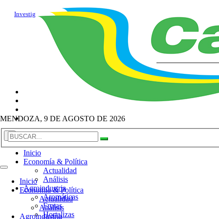
Agroindustria
Ganadería
Investigación
MENDOZA, 9 DE AGOSTO DE 2026
×
Inicio
Economía & Política
Actualidad
Análisis
Inicio
Agroindustria
Economía & Política
Aromáticas
Actualidad
Frutas
Análisis
Hortalizas
Agroindustria