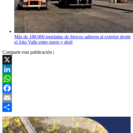
Más de 188.000 toneladas de frescos salieron al exterior desde
el Alto Valle entre enero y abril
Comparte esta publicación |
X
LinkedIn
WhatsApp
Facebook
Email
Compartir