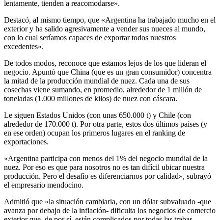
lentamente, tienden a reacomodarse».
Destacó, al mismo tiempo, que «Argentina ha trabajado mucho en el
exterior y ha salido agresivamente a vender sus nueces al mundo,
con lo cual seríamos capaces de exportar todos nuestros
excedentes».
De todos modos, reconoce que estamos lejos de los que lideran el
negocio. Apuntó que China (que es un gran consumidor) concentra
la mitad de la producción mundial de nuez. Cada una de sus
cosechas viene sumando, en promedio, alrededor de 1 millón de
toneladas (1.000 millones de kilos) de nuez con cáscara.
Le siguen Estados Unidos (con unas 650.000 t) y Chile (con
alrededor de 170.000 t). Por otra parte, estos dos últimos países (y
en ese orden) ocupan los primeros lugares en el ranking de
exportaciones.
«Argentina participa con menos del 1% del negocio mundial de la
nuez. Por eso es que para nosotros no es tan difícil ubicar nuestra
producción. Pero el desafío es diferenciarnos por calidad», subrayó
el empresario mendocino.
Admitió que «la situación cambiaria, con un dólar subvaluado -que
avanza por debajo de la inflación- dificulta los negocios de comercio
exterior que, de por sí, están complicados por todas las trabas