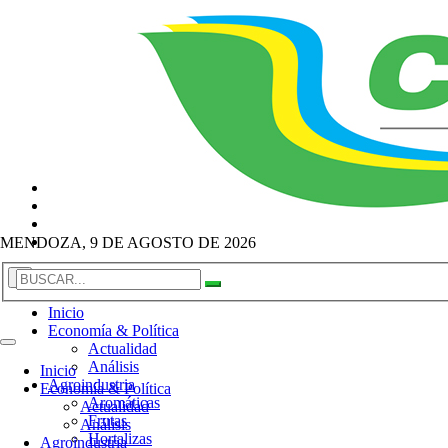
MENDOZA, 9 DE AGOSTO DE 2026
×
Inicio
Economía & Política
Actualidad
Análisis
Inicio
Agroindustria
Economía & Política
Aromáticas
Actualidad
Frutas
Análisis
Hortalizas
Agroindustria