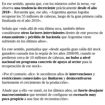
En ese sentido, apunta que, con los números
sobre la mesa
, «se
observa
una tendencia decreciente
prácticamente
desde el año
2018
» . Recuerda que, ese año, «Argentina apenas lograba
recuperar los 55 millones de cabezas, luego de la gran primera caída
finalizada en el año 2010».
Señala que «más allá de esta última seca, también deben
considerarse
otros factores intervinientes
dentro de este proceso de
estancamiento
y
pérdida de hacienda
que Argentina viene
sufriendo en los últimos años».
En este sentido, puntualiza que «desde aquella gran caída del stock
ganadero causada tras la sequía de los años 2008/09, cuando se
perdieron cerca de 10 millones de cabezas,
no hubo a nivel
nacional un programa concreto de apoyo al sector
para la
recuperación de ese stock».
«Por el contrario
-dice-
le sucedieron años de
intervenciones
y
restricciones comerciales
que
limitaron
y
desincentivaron
fuertemente el crecimiento de la producción».
Añade que a ello «se sumó, en los últimos años, un
fuerte desajuste
macroeconómico
que terminó de configurar un
escenario muy
poco propicio
a una fase de reconstrucción».