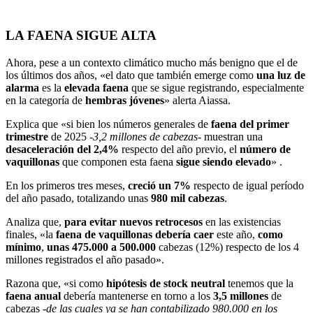
LA FAENA SIGUE ALTA
Ahora, pese a un contexto climático mucho más benigno que el de
los últimos dos años, «el dato que también emerge como
una luz de
alarma
es la
elevada faena
que se sigue registrando, especialmente
en la categoría de
hembras jóvenes
» alerta Aiassa.
Explica que «si bien los números generales de
faena del primer
trimestre
de 2025
-3,2 millones de cabezas-
muestran una
desaceleración del 2,4%
respecto del año previo, el
número de
vaquillonas
que componen esta faena
sigue siendo elevado
» .
En los primeros tres meses,
creció un 7%
respecto de igual período
del año pasado, totalizando unas
980 mil cabezas
.
Analiza que,
para evitar nuevos retrocesos
en las existencias
finales, «la
faena de vaquillonas debería caer
este año,
como
mínimo
,
unas 475.000 a 500.000
cabezas (12%) respecto de los 4
millones registrados el año pasado».
Razona que, «si como
hipótesis de stock neutral
tenemos que la
faena anual
debería mantenerse en torno a los
3,5 millones
de
cabezas
-de las cuales ya se han contabilizado 980.000 en los