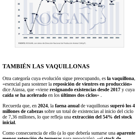
TAMBIÉN LAS VAQUILLONAS
Otra categoría cuya evolución sigue preocupando, es
la vaquillona
,
«esencial para sostener la
reposición de vientres en producción»
dice Aiassa, que «viene
resignando existencias desde 2017
y cuya
caída se ha acelerado
en los
últimos dos ciclos
» .
Recuerda que, en
2024
, la
faena anual
de vaquillonas
superó los 4
millones de cabezas
sobre un total de existencias al inicio del ciclo
de 7,36 millones, lo que refleja una
extracción del 54% del stock
inicial
.
Como consecuencia de ello (a lo que debería sumarse una
aparente
menor retención de terneras
para reposición), «el
stock de