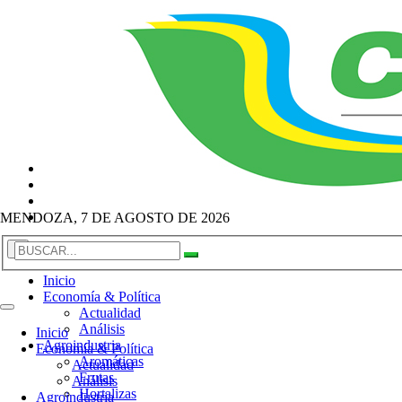
MENDOZA, 7 DE AGOSTO DE 2026
×
Inicio
Economía & Política
Actualidad
Análisis
Inicio
Agroindustria
Economía & Política
Aromáticas
Actualidad
Frutas
Análisis
Hortalizas
Agroindustria