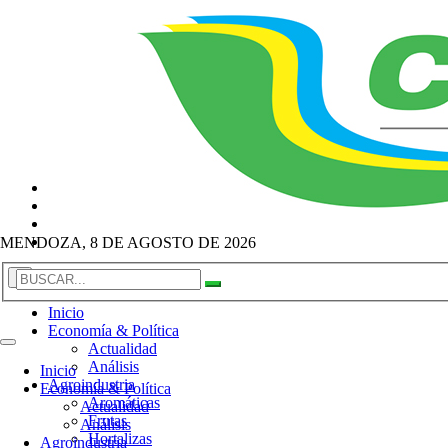
MENDOZA, 8 DE AGOSTO DE 2026
×
Inicio
Economía & Política
Actualidad
Análisis
Inicio
Agroindustria
Economía & Política
Aromáticas
Actualidad
Frutas
Análisis
Hortalizas
Agroindustria