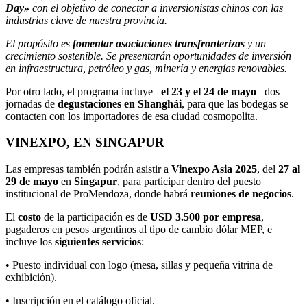
Day»
con el objetivo de conectar a inversionistas chinos con las
industrias clave de nuestra provincia.
El propósito es
fomentar asociaciones transfronterizas
y un
crecimiento sostenible. Se presentarán oportunidades de inversión
en infraestructura, petróleo y gas, minería y energías renovables.
Por otro lado, el programa incluye –
el 23 y el 24 de mayo
– dos
jornadas de
degustaciones en Shanghái
, para que las bodegas se
contacten con los importadores de esa ciudad cosmopolita.
VINEXPO, EN SINGAPUR
Las empresas también podrán asistir a
Vinexpo Asia 2025
, del
27 al
29 de mayo
en
Singapur
, para participar dentro del puesto
institucional de ProMendoza, donde habrá
reuniones de negocios
.
El
costo
de la participación es de
USD 3.500 por empresa
,
pagaderos en pesos argentinos al tipo de cambio dólar MEP, e
incluye los
siguientes servicios
:
• Puesto individual con logo (mesa, sillas y pequeña vitrina de
exhibición).
• Inscripción en el catálogo oficial.