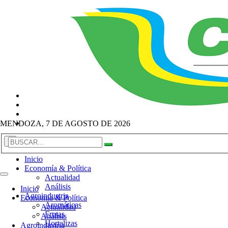
MENDOZA, 7 DE AGOSTO DE 2026
×
Inicio
Economía & Política
Actualidad
Análisis
Inicio
Agroindustria
Economía & Política
Aromáticas
Actualidad
Frutas
Análisis
Hortalizas
Agroindustria