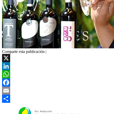
Comparte esta publicación |
X
LinkedIn
WhatsApp
Facebook
Email
Compartir