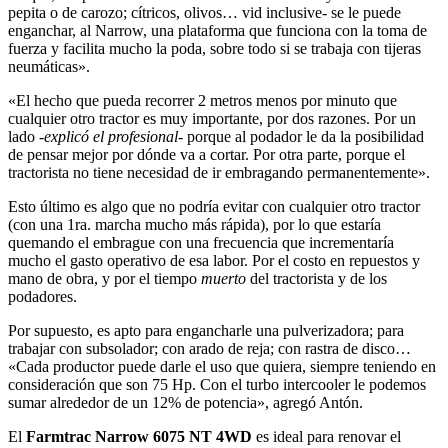
pepita o de carozo; cítricos, olivos… vid inclusive- se le puede
enganchar, al Narrow, una plataforma que funciona con la toma de
fuerza y facilita mucho la poda, sobre todo si se trabaja con tijeras
neumáticas».
«El hecho que pueda recorrer 2 metros menos por minuto que
cualquier otro tractor es muy importante, por dos razones. Por un
lado
-explicó el profesional-
porque al podador le da la posibilidad
de pensar mejor por dónde va a cortar. Por otra parte, porque el
tractorista no tiene necesidad de ir embragando permanentemente».
Esto último es algo que no podría evitar con cualquier otro tractor
(con una 1ra. marcha mucho más rápida), por lo que estaría
quemando el embrague con una frecuencia que incrementaría
mucho el gasto operativo de esa labor. Por el costo en repuestos y
mano de obra, y por el tiempo
muerto
del tractorista y de los
podadores.
Por supuesto, es apto para engancharle una pulverizadora; para
trabajar con subsolador; con arado de reja; con rastra de disco…
«Cada productor puede darle el uso que quiera, siempre teniendo en
consideración que son 75 Hp. Con el turbo intercooler le podemos
sumar alrededor de un 12% de potencia», agregó Antón.
El
Farmtrac Narrow 6075 NT 4WD
es ideal para renovar el