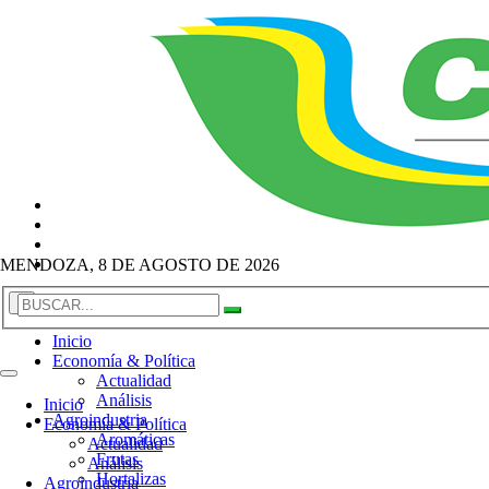
MENDOZA, 8 DE AGOSTO DE 2026
×
Inicio
Economía & Política
Actualidad
Análisis
Inicio
Agroindustria
Economía & Política
Aromáticas
Actualidad
Frutas
Análisis
Hortalizas
Agroindustria