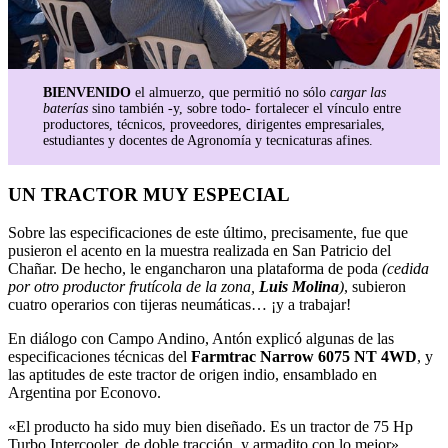
BIENVENIDO
el almuerzo, que permitió no sólo
cargar las
baterías
sino también -y, sobre todo- fortalecer el vínculo entre
productores, técnicos, proveedores, dirigentes empresariales,
estudiantes y docentes de Agronomía y tecnicaturas afines.
UN TRACTOR MUY ESPECIAL
Sobre las especificaciones de este último, precisamente, fue que
pusieron el acento en la muestra realizada en San Patricio del
Chañar. De hecho, le engancharon una plataforma de poda
(cedida
por otro productor frutícola de la zona,
Luis Molina
)
, subieron
cuatro operarios con tijeras neumáticas… ¡y a trabajar!
En diálogo con Campo Andino, Antón explicó algunas de las
especificaciones técnicas del
Farmtrac Narrow 6075 NT 4WD
, y
las aptitudes de este tractor de origen indio, ensamblado en
Argentina por Econovo.
«El producto ha sido muy bien diseñado. Es un tractor de 75 Hp
Turbo Intercooler, de doble tracción, y armadito con lo mejor»,