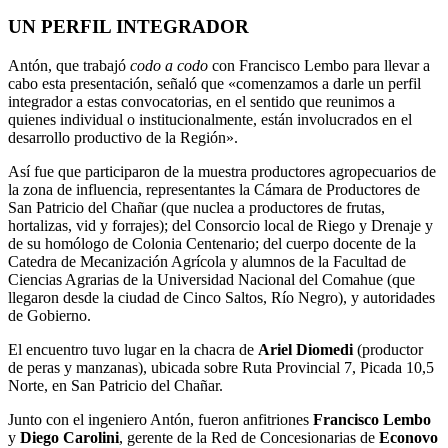
UN PERFIL INTEGRADOR
Antón, que trabajó
codo a codo
con Francisco Lembo para llevar a
cabo esta presentación, señaló que «comenzamos a darle un perfil
integrador a estas convocatorias, en el sentido que reunimos a
quienes individual o institucionalmente, están involucrados en el
desarrollo productivo de la Región».
Así fue que participaron de la muestra productores agropecuarios de
la zona de influencia, representantes la Cámara de Productores de
San Patricio del Chañar (que nuclea a productores de frutas,
hortalizas, vid y forrajes); del Consorcio local de Riego y Drenaje y
de su homólogo de Colonia Centenario; del cuerpo docente de la
Catedra de Mecanización Agrícola y alumnos de la Facultad de
Ciencias Agrarias de la Universidad Nacional del Comahue (que
llegaron desde la ciudad de Cinco Saltos, Río Negro), y autoridades
de Gobierno.
El encuentro tuvo lugar en la chacra de
Ariel Diomedi
(productor
de peras y manzanas), ubicada sobre Ruta Provincial 7, Picada 10,5
Norte, en San Patricio del Chañar.
Junto con el ingeniero Antón, fueron anfitriones
Francisco Lembo
y
Diego Carolini
, gerente de la Red de Concesionarias de
Econovo