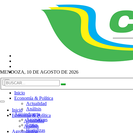
MENDOZA, 10 DE AGOSTO DE 2026
×
Inicio
Economía & Política
Actualidad
Análisis
Inicio
Agroindustria
Economía & Política
Aromáticas
Actualidad
Frutas
Análisis
Hortalizas
Agroindustria