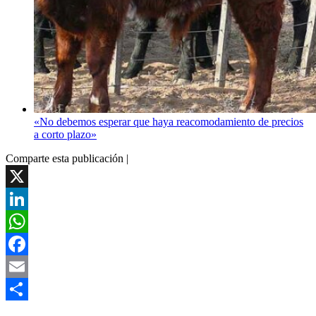
«No debemos esperar que haya reacomodamiento de precios
a corto plazo»
Comparte esta publicación |
X
LinkedIn
WhatsApp
Facebook
Email
Compartir