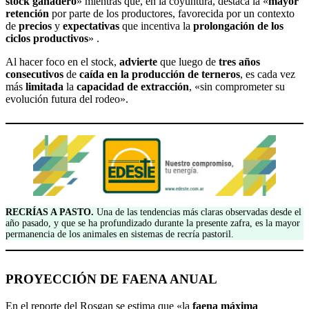
stock ganadero
» mientras que, en la coyuntura, destaca la «
mayor
retención
por parte de los productores, favorecida por un contexto
de
precios
y
expectativas
que incentiva la
prolongación de los
ciclos productivos
» .
Al hacer foco en el stock,
advierte
que luego de
tres años
consecutivos
de
caída en la producción de terneros
, es cada vez
más
limitada
la
capacidad de extracción
, «sin comprometer su
evolución futura del rodeo».
RECRÍAS A PASTO.
Una de las tendencias más claras observadas desde el
año pasado, y que se ha profundizado durante la presente zafra, es la mayor
permanencia de los animales en sistemas de recría pastoril.
PROYECCIÓN DE FAENA ANUAL
En el reporte del Rosgan se estima que «la
faena máxima