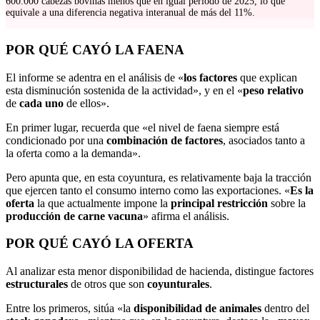
600.000 cabezas bovinas menos que en igual período de 2025, lo que
equivale a una diferencia negativa interanual de más del 11%.
POR QUÉ CAYÓ LA FAENA
El informe se adentra en el análisis de «
los factores
que explican
esta disminución sostenida de la actividad», y en el «
peso relativo
de
cada uno
de ellos».
En primer lugar, recuerda que «el nivel de faena siempre está
condicionado por una
combinación de factores
, asociados tanto a
la oferta como a la demanda».
Pero apunta que, en esta coyuntura, es relativamente baja la tracción
que ejercen tanto el consumo interno como las exportaciones. «
Es la
oferta
la que actualmente impone la
principal restricción
sobre la
producción de carne vacuna
» afirma el análisis.
POR QUÉ CAYÓ LA OFERTA
Al analizar esta menor disponibilidad de hacienda, distingue factores
estructurales
de otros que son
coyunturales
.
Entre los primeros, sitúa «la
disponibilidad de animales
dentro del