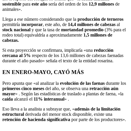
sostenible
para
este año
sería del orden de los
12,9 millones
de
animales».
Llega a ese número considerando que la
producción
de terneros
permitiría i
ncorporar
, este año, de
14,4 millones de cabezas
al
stock nacional
y que la tasa de
mortandad promedio
(3% para el
rodeo total) equivaldría a aproximadamente
1,5 millones de
cabezas.
Si esta proyección se confirmara, implicaría «una
reducción
cercana al 5%
respecto de los 13,6 millones de cabezas faenadas
durante el año pasado» señala el texto de la entidad rosarina.
EN ENERO-MAYO, CAYÓ MÁS
Pero apunta que «al analizar la
evolución de las faenas
durante los
primeros cinco meses
del año, se observa una
retracción aún
mayor
» . Según las estadísticas de traslado a plantas de faena, «la
caída
alcanzó el
11% interanual
» .
Eso lleva a la analista a subrayar que, «
además de la limitación
estructural
derivada del menor stock disponible, existe una
retención de hacienda significativa
por parte de los productores».