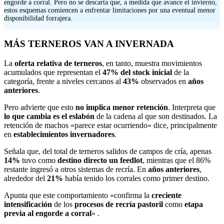
engorde a corral. Pero no se descarta que, a medida que avance el invierno,
estos esquemas comiencen a enfrentar limitaciones por una eventual menor
disponibilidad forrajera.
MÁS TERNEROS VAN A INVERNADA
La
oferta relativa
de terneros
, en tanto, muestra movimientos
acumulados que representan el
47% del stock inicial
de la
categoría, frente a niveles cercanos al
43%
observados en
años
anteriores
.
Pero advierte que esto
no implica menor retención
. Interpreta que
lo que
cambia es el eslabón
de la cadena al que son destinados. La
retención de machos «parece estar ocurriendo» dice, principalmente
en
establecimientos invernadores
.
Señala que, del total de terneros salidos de campos de cría, apenas
14%
tuvo como
destino directo un feedlot
, mientras que el 86%
restante ingresó a otros sistemas de recría. En
años anteriores
,
alrededor del
21%
había tenido los corrales como primer destino.
Apunta que este comportamiento «confirma la
creciente
intensificación
de los
procesos de recría pastoril
como
etapa
previa al engorde a corral
» .