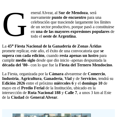
G
eneral Alvear, al
Sur de Mendoza
, será
nuevamente
punto de encuentro
para una
celebración que trasciende largamente los límites
de un sector productivo, porque pasó a constituirse
en
una de las mayores expresiones populares
de
todo el
oeste de Argentina
.
a
La
45
Fiesta Nacional de la Ganadería de Zonas Áridas
promete replicar, este año, el éxito de una convocatoria que
se
supera con cada edición
, cuando
resta apenas un lustro
para
cumplir
medio siglo
desde que dio inicio -apenas despuntada la
década del ’80
– con lo que fue la
Fiesta del Ternero Mendocino
.
La Fiesta, organizada por la
Cámara
alvearense de
Comercio
,
Industria
,
Agricultura
,
Ganadería
,
Vial
y de
Servicios
, tendrá su
Edición 2026
entre el próximo
miércoles 6
y el
domingo 10
de
mayo en el
Predio Ferial
de la Institución, ubicado en la
intersección de
Ruta Nacional 188
y
Calle 7
, a unos 3 km al Este
de la
Ciudad
de
General Alvear
.