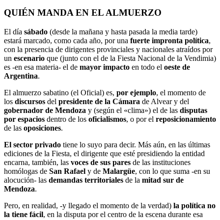
QUIÉN MANDA EN EL ALMUERZO
El día
sábado
(desde la mañana y hasta pasada la media tarde)
estará marcado, como cada año, por una
fuerte impronta política
,
con la presencia de dirigentes provinciales y nacionales atraídos por
un
escenario
que (junto con el de la Fiesta Nacional de la Vendimia)
es -en esa materia- el de
mayor impacto
en todo el
oeste de
Argentina
.
El almuerzo sabatino (el Oficial) es,
por ejemplo
, el momento de
los
discursos
del
presidente de la Cámara
de Alvear y del
gobernador de Mendoza
y (según el «clima») el de las
disputas
por espacios
dentro de los
oficialismos
, o por el
reposicionamiento
de las
oposiciones
.
El sector privado
tiene lo suyo para decir. Más aún, en las últimas
ediciones de la Fiesta, el dirigente que esté presidiendo la entidad
encarna, también, las
voces de sus pares
de las instituciones
homólogas de
San Rafael
y de
Malargüe
, con lo que suma -en su
alocución- las
demandas territoriales
de la
mitad sur de
Mendoza
.
Pero, en realidad, -y llegado el momento de la verdad)
la política
no
la tiene fácil
, en la disputa por el centro de la escena durante esa