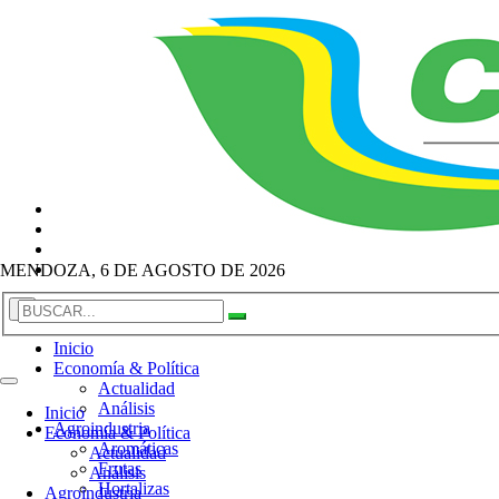
MENDOZA, 6 DE AGOSTO DE 2026
×
Inicio
Economía & Política
Actualidad
Análisis
Inicio
Agroindustria
Economía & Política
Aromáticas
Actualidad
Frutas
Análisis
Hortalizas
Agroindustria