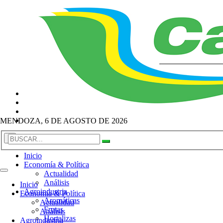
MENDOZA, 6 DE AGOSTO DE 2026
×
Inicio
Economía & Política
Actualidad
Análisis
Inicio
Agroindustria
Economía & Política
Aromáticas
Actualidad
Frutas
Análisis
Hortalizas
Agroindustria