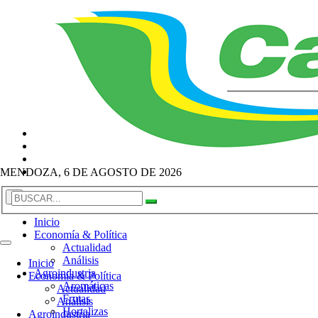
MENDOZA, 6 DE AGOSTO DE 2026
×
Inicio
Economía & Política
Actualidad
Análisis
Inicio
Agroindustria
Economía & Política
Aromáticas
Actualidad
Frutas
Análisis
Hortalizas
Agroindustria