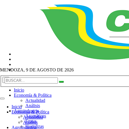
MENDOZA, 9 DE AGOSTO DE 2026
×
Inicio
Economía & Política
Actualidad
Análisis
Inicio
Agroindustria
Economía & Política
Aromáticas
Actualidad
Frutas
Análisis
Hortalizas
Agroindustria