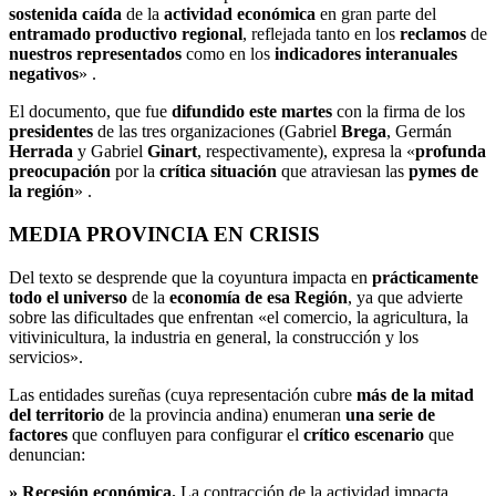
sostenida caída
de la
actividad económica
en gran parte del
entramado productivo regional
, reflejada tanto en los
reclamos
de
nuestros representados
como en los
indicadores interanuales
negativos
» .
El documento, que fue
difundido este martes
con la firma de los
presidentes
de las tres organizaciones (Gabriel
Brega
, Germán
Herrada
y Gabriel
Ginart
, respectivamente), expresa la «
profunda
preocupación
por la
crítica situación
que atraviesan las
pymes de
la región
» .
MEDIA PROVINCIA EN CRISIS
Del texto se desprende que la coyuntura impacta en
prácticamente
todo el universo
de la
economía de esa Región
, ya que advierte
sobre las dificultades que enfrentan «el comercio, la agricultura, la
vitivinicultura, la industria en general, la construcción y los
servicios».
Las entidades sureñas (cuya representación cubre
más de la mitad
del territorio
de la provincia andina) enumeran
una serie de
factores
que confluyen para configurar el
crítico escenario
que
denuncian:
» Recesión económica.
La contracción de la actividad impacta