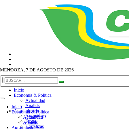
MENDOZA, 7 DE AGOSTO DE 2026
×
Inicio
Economía & Política
Actualidad
Análisis
Inicio
Agroindustria
Economía & Política
Aromáticas
Actualidad
Frutas
Análisis
Hortalizas
Agroindustria